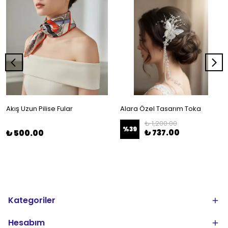
Akış Uzun Pilise Fular
Alara Özel Tasarım Toka
₺ 1,200.00
%
39
₺ 737.00
₺ 500.00
Kategoriler
Hesabım