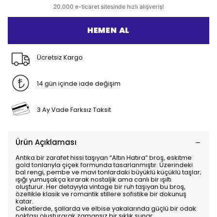
HEMEN AL
Ücretsiz Kargo
14 gün içinde iade değişim
3 Ay Vade Farksız Taksit
Ürün Açıklaması
Antika bir zarafet hissi taşıyan “Altın Hatıra” broş, eskitme
gold tonlarıyla çiçek formunda tasarlanmıştır. Üzerindeki
bal rengi, pembe ve mavi tonlardaki büyüklü küçüklü taşlar;
ışığı yumuşakça kırarak nostaljik ama canlı bir ışıltı
oluşturur. Her detayıyla vintage bir ruh taşıyan bu broş,
özellikle klasik ve romantik stillere sofistike bir dokunuş
katar.
Ceketlerde, şallarda ve elbise yakalarında güçlü bir odak
noktası oluşturarak zamansız bir şıklık sunar.