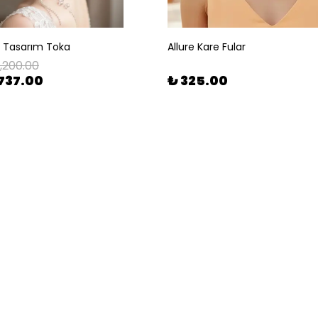
l Tasarım Toka
Allure Kare Fular
1,200.00
737.00
₺ 325.00