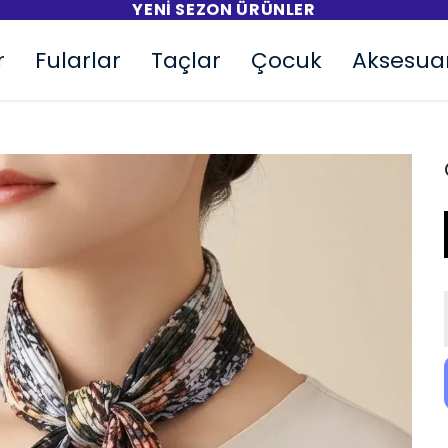
1.000 TL VE ÜZERI ALIŞVERIŞLERDE ÜCRETSIZ KARG
r
Fularlar
Taçlar
Çocuk
Aksesua