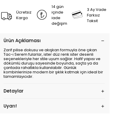
14 gün
3 Ay Vade
Ücretsiz
içinde
Farksız
Kargo
iade
Taksit
değişim
Ürün Açıklaması
Zarif pilise dokusu ve akışkan formuyla öne çıkan
Tac-ı Serem fularlar, ister düz renk ister desenli
seçenekleriyle her stile uyum sağlar. Hafif yapısı ve
dökümlü duruşu sayesinde boyunda, saçta ya da
çantada rahatlıkla kullanılabilir. Günlük
kombinlerinize modern bir şıklık katmak için ideal bir
tamamlayıcıdır.
Detaylar
Uyarı!