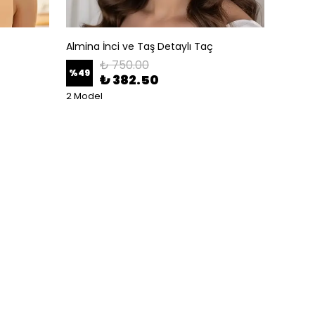
Almina İnci ve Taş Detaylı Taç
Altın A
₺ 750.00
%
49
%
50
₺ 382.50
2 Model