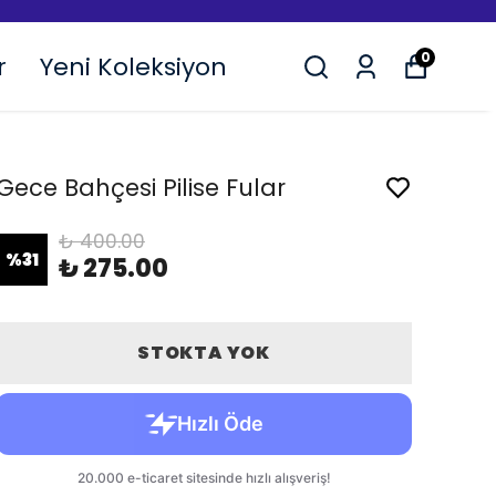
O
0
r
Yeni Koleksiyon
Gece Bahçesi Pilise Fular
₺ 400.00
%
31
₺ 275.00
STOKTA YOK