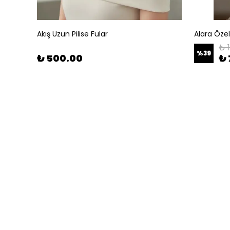
Akış Uzun Pilise Fular
Alara Öze
₺ 
%
39
₺ 500.00
₺ 