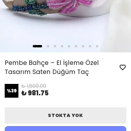
Pembe Bahçe – El İşleme Özel
Tasarım Saten Düğüm Taç
₺ 1,600.00
%
39
₺ 981.75
STOKTA YOK