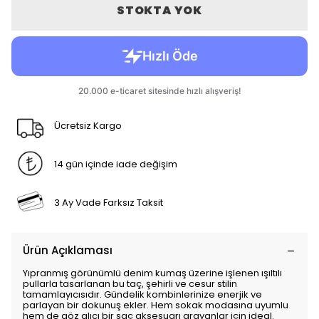
STOKTA YOK
Ücretsiz Kargo
14 gün içinde iade değişim
3 Ay Vade Farksız Taksit
Ürün Açıklaması
Yıpranmış görünümlü denim kumaş üzerine işlenen ışıltılı
pullarla tasarlanan bu taç, şehirli ve cesur stilin
tamamlayıcısıdır. Gündelik kombinlerinize enerjik ve
parlayan bir dokunuş ekler. Hem sokak modasına uyumlu
hem de göz alıcı bir saç aksesuarı arayanlar için ideal.