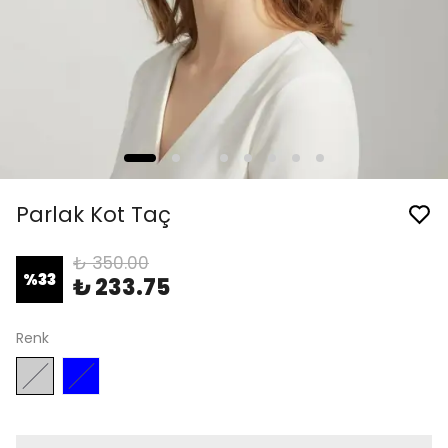
Parlak Kot Taç
₺ 350.00
%
33
₺ 233.75
Renk