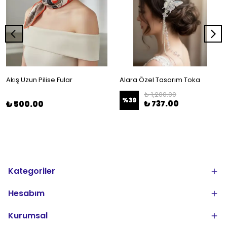
Akış Uzun Pilise Fular
Alara Özel Tasarım Toka
₺ 1,200.00
%
39
₺ 737.00
₺ 500.00
Kategoriler
Hesabım
Kurumsal