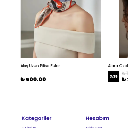
Akış Uzun Pilise Fular
Alara Öze
₺ 
%
39
₺ 500.00
₺ 
Kategoriler
Hesabım