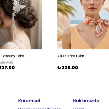
l Tasarım Toka
Allure Kare Fular
1,200.00
737.00
₺ 325.00
Kurumsal
Hakkımızda