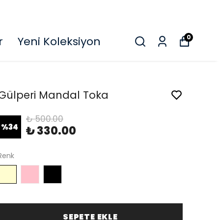
O
0
r
Yeni Koleksiyon
Gülperi Mandal Toka
₺ 500.00
%
34
₺ 330.00
Renk
SEPETE EKLE