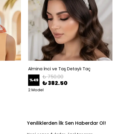
Almina İnci ve Taş Detaylı Taç
Altın A
₺ 750.00
%
49
%
50
₺ 382.50
2 Model
Yeniliklerden İlk Sen Haberdar Ol!