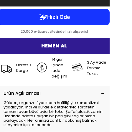
HEMEN AL
14 gün
3 Ay Vade
Ücretsiz
içinde
Farksız
Kargo
iade
Taksit
değişim
Ürün Açıklaması
Gülperi, organze fiyonkların hafifliğiyle romantizmi
yakalayan, inci ve kurdele detaylarıyla zarafetini
tamamlayan büyüleyici bir toka. Şeffaf plastik zemin
üzerinde adeta uçuşan bir peri gibi saçlarınızda
parlayacak. Her anınıza zarif bir dokunuş katmak
isteyenler için tasarlandı.