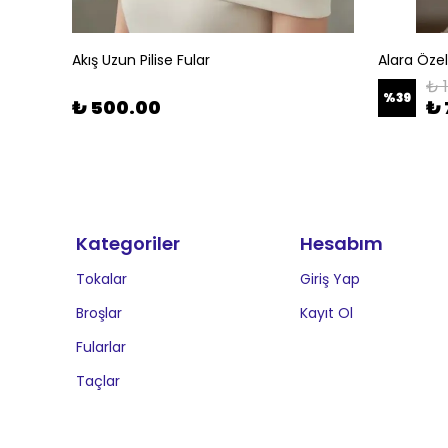
Akış Uzun Pilise Fular
Alara Öze
₺ 
%
39
₺ 500.00
₺ 
Kategoriler
Hesabım
Tokalar
Giriş Yap
Broşlar
Kayıt Ol
Fularlar
Taçlar