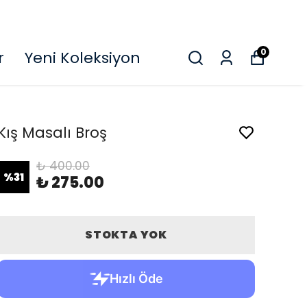
O
0
r
Yeni Koleksiyon
Kış Masalı Broş
₺ 400.00
%
31
₺ 275.00
STOKTA YOK