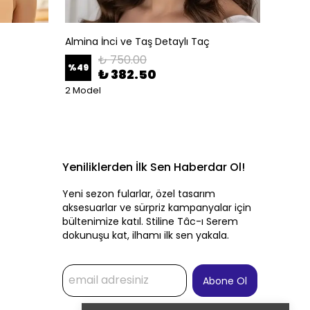
Almina İnci ve Taş Detaylı Taç
Altın A
₺ 750.00
%
49
%
50
₺ 382.50
2 Model
Yeniliklerden İlk Sen Haberdar Ol!
Yeni sezon fularlar, özel tasarım
aksesuarlar ve sürpriz kampanyalar için
bültenimize katıl. Stiline Tâc-ı Serem
dokunuşu kat, ilhamı ilk sen yakala.
Abone Ol