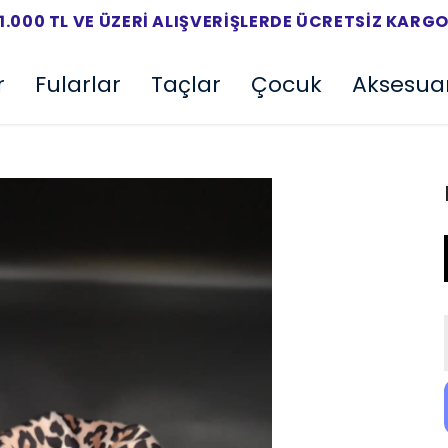
1.000 TL VE ÜZERI ALIŞVERIŞLERDE ÜCRETSIZ KARG
r
Fularlar
Taçlar
Çocuk
Aksesua