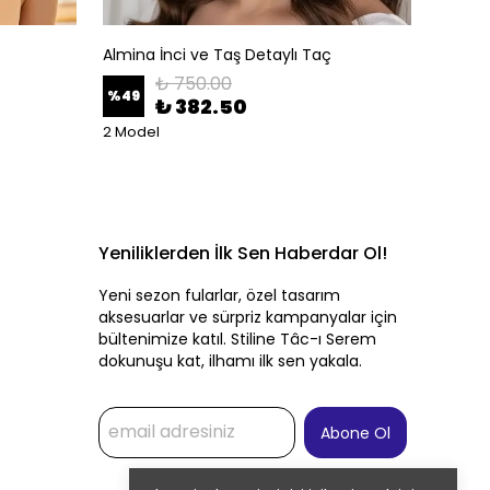
Almina İnci ve Taş Detaylı Taç
Altın A
₺ 750.00
%
49
%
50
₺ 382.50
2 Model
Yeniliklerden İlk Sen Haberdar Ol!
Yeni sezon fularlar, özel tasarım
aksesuarlar ve sürpriz kampanyalar için
bültenimize katıl. Stiline Tâc-ı Serem
dokunuşu kat, ilhamı ilk sen yakala.
Abone Ol