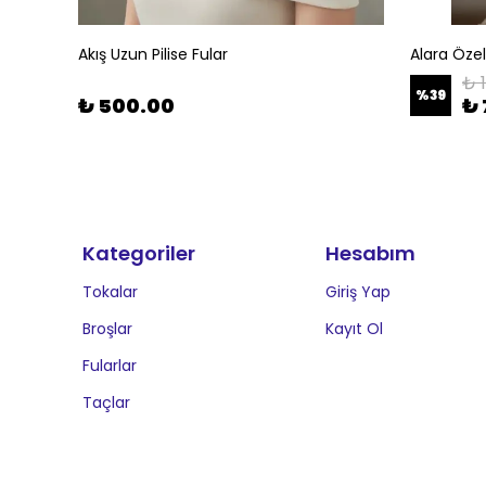
Akış Uzun Pilise Fular
Alara Öze
₺ 
%
39
₺ 500.00
₺ 
Kategoriler
Hesabım
Tokalar
Giriş Yap
Broşlar
Kayıt Ol
Fularlar
Taçlar