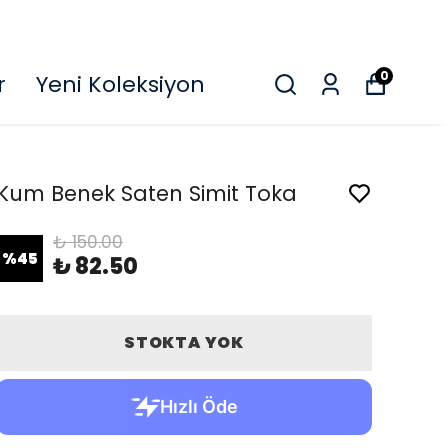
O
0
r
Yeni Koleksiyon
Kum Benek Saten Simit Toka
₺ 150.00
%
45
₺ 82.50
STOKTA YOK