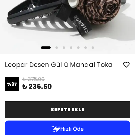
Leopar Desen Güllü Mandal Toka
₺ 375.00
%
37
₺ 236.50
SEPETE EKLE