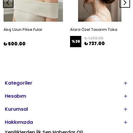
Akış Uzun Pilise Fular
Alara Özel Tasarım Toka
₺ 1,200.00
%
39
₺ 737.00
₺ 500.00
Kategoriler
Hesabım
Kurumsal
Hakkımızda
Yeniliklerden İlk Sen Haberdar Ol!