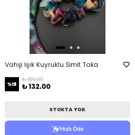
Vahşi Işık Kuyruklu Simit Toka
₺ 160.00
%
18
₺ 132.00
STOKTA YOK