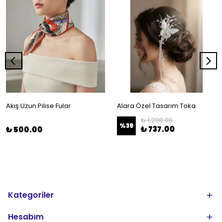
Akış Uzun Pilise Fular
Alara Özel Tasarım Toka
₺ 1,200.00
%
39
₺ 737.00
₺ 500.00
Kategoriler
Hesabım