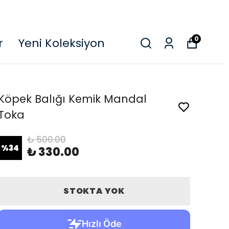
O
0
r
Yeni Koleksiyon
Köpek Balığı Kemik Mandal
Toka
₺ 500.00
%
34
₺ 330.00
STOKTA YOK