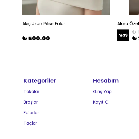
Akış Uzun Pilise Fular
Alara Öze
₺ 
%
39
₺ 500.00
₺ 
Kategoriler
Hesabım
Tokalar
Giriş Yap
Broşlar
Kayıt Ol
Fularlar
Taçlar