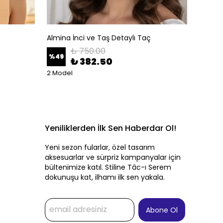
Almina İnci ve Taş Detaylı Taç
Altın A
₺ 750.00
%
49
%
50
₺ 382.50
2 Model
Yeniliklerden İlk Sen Haberdar Ol!
Yeni sezon fularlar, özel tasarım
aksesuarlar ve sürpriz kampanyalar için
bültenimize katıl. Stiline Tâc-ı Serem
dokunuşu kat, ilhamı ilk sen yakala.
Abone Ol