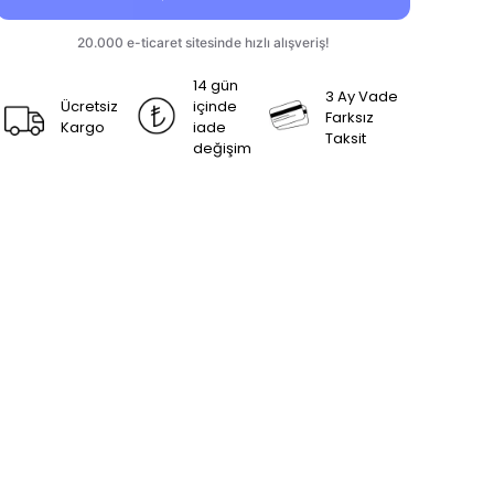
14 gün
3 Ay Vade
Ücretsiz
içinde
Farksız
Kargo
iade
Taksit
değişim