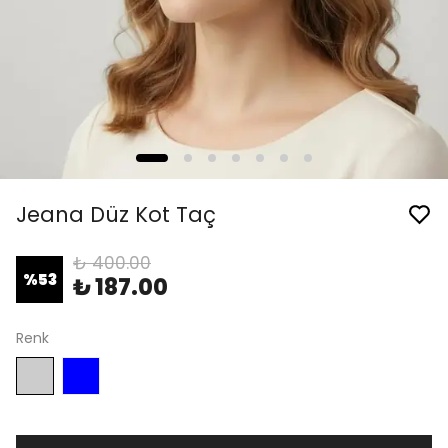
Jeana Düz Kot Taç
₺ 400.00
%
53
₺ 187.00
Renk