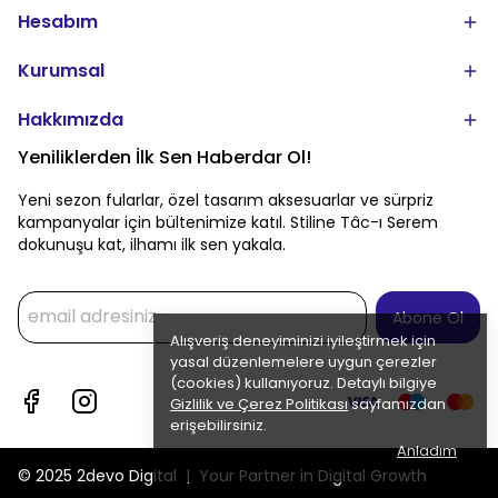
Hesabım
Kurumsal
Hakkımızda
Yeniliklerden İlk Sen Haberdar Ol!
Yeni sezon fularlar, özel tasarım aksesuarlar ve sürpriz
kampanyalar için bültenimize katıl. Stiline Tâc-ı Serem
dokunuşu kat, ilhamı ilk sen yakala.
Abone Ol
Alışveriş deneyiminizi iyileştirmek için
yasal düzenlemelere uygun çerezler
(cookies) kullanıyoruz. Detaylı bilgiye
Gizlilik ve Çerez Politikası
sayfamızdan
erişebilirsiniz.
Anladım
© 2025 2devo Digital | Your Partner in Digital Growth