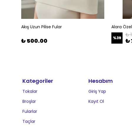
Akış Uzun Pilise Fular
Alara Öze
₺ 
%
39
₺ 500.00
₺ 
Kategoriler
Hesabım
Tokalar
Giriş Yap
Broşlar
Kayıt Ol
Fularlar
Taçlar