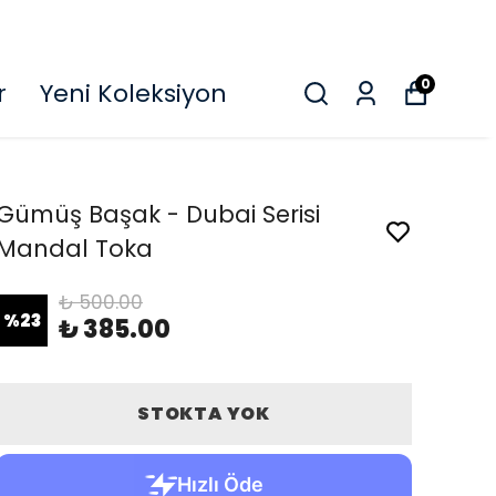
O
0
r
Yeni Koleksiyon
Gümüş Başak - Dubai Serisi
Mandal Toka
₺ 500.00
%
23
₺ 385.00
STOKTA YOK