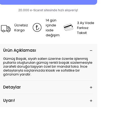
14 gün
3 Ay Vade
Ücretsiz
içinde
Farksız
Kargo
iade
Taksit
değişim
Ürün Açıklaması
Gümüş Başak, siyah saten üzerine özenle işlenmiş
pullarla oluşturulan gümüş renkli başak süslemesiyle
zarafeti doruğa taşıyan özel bir mandal toka. İnce
detaylarıyla saçlarınızda klasik ve sofistike bir
görünüm yaratır.
Detaylar
Uyarı!