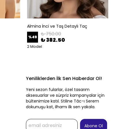
Almina İnci ve Taş Detaylı Taç
Altın A
₺ 750.00
%
49
%
50
₺ 382.50
2 Model
Yeniliklerden İlk Sen Haberdar Ol!
Yeni sezon fularlar, özel tasarım
aksesuarlar ve sürpriz kampanyalar için
bültenimize katıl. Stiline Tâc-ı Serem
dokunuşu kat, ilhamı ilk sen yakala.
Abone Ol