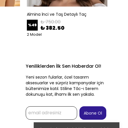
Almina İnci ve Taş Detaylı Taç
Altın A
₺ 750.00
%
49
%
50
₺ 382.50
2 Model
Yeniliklerden İlk Sen Haberdar Ol!
Yeni sezon fularlar, özel tasarım
aksesuarlar ve sürpriz kampanyalar için
bültenimize katıl. Stiline Tâc-ı Serem
dokunuşu kat, ilhamı ilk sen yakala.
Abone Ol