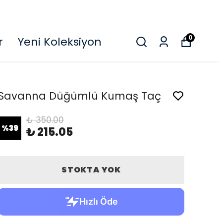
O
0
r
Yeni Koleksiyon
Savanna Düğümlü Kumaş Taç
₺ 350.00
%
39
₺ 215.05
STOKTA YOK