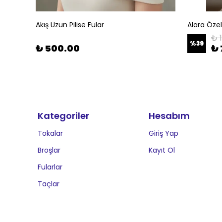
Akış Uzun Pilise Fular
Alara Öze
₺ 
%
39
₺ 500.00
₺ 
Kategoriler
Hesabım
Tokalar
Giriş Yap
Broşlar
Kayıt Ol
Fularlar
Taçlar