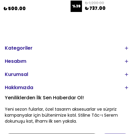
₺ 1,200.00
%
39
₺ 737.00
₺ 500.00
Kategoriler
Hesabım
Kurumsal
Hakkımızda
Yeniliklerden İlk Sen Haberdar Ol!
Yeni sezon fularlar, özel tasarım aksesuarlar ve sürpriz
kampanyalar için bültenimize katıl. Stiline Tâc-ı Serem
dokunuşu kat, ilhamı ilk sen yakala.