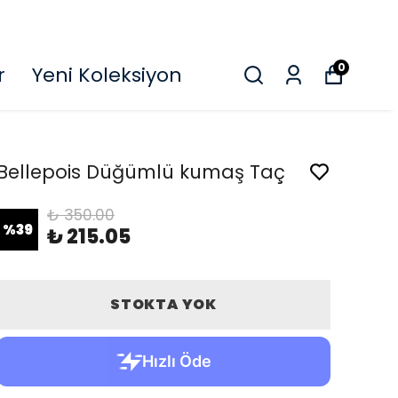
O
0
r
Yeni Koleksiyon
Bellepois Düğümlü kumaş Taç
₺ 350.00
%
39
₺ 215.05
STOKTA YOK