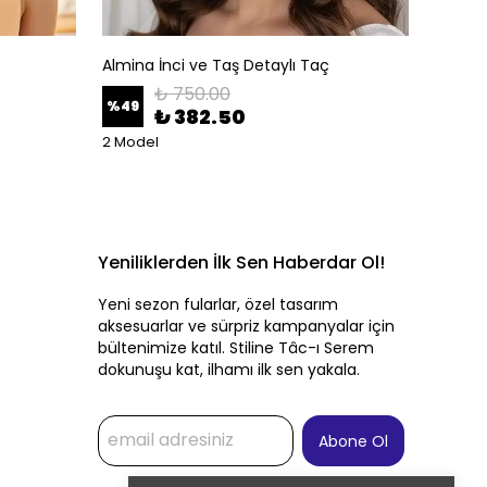
Almina İnci ve Taş Detaylı Taç
Altın A
₺ 750.00
%
49
%
50
₺ 382.50
2 Model
Yeniliklerden İlk Sen Haberdar Ol!
Yeni sezon fularlar, özel tasarım
aksesuarlar ve sürpriz kampanyalar için
bültenimize katıl. Stiline Tâc-ı Serem
dokunuşu kat, ilhamı ilk sen yakala.
Abone Ol