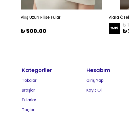
Akış Uzun Pilise Fular
Alara Öze
₺ 
%
39
₺ 500.00
₺ 
Kategoriler
Hesabım
Tokalar
Giriş Yap
Broşlar
Kayıt Ol
Fularlar
Taçlar