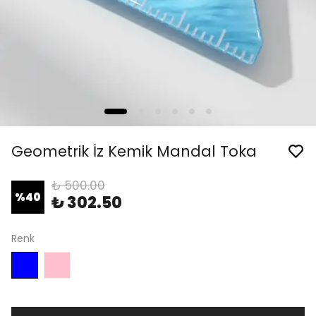
Geometrik İz Kemik Mandal Toka
₺ 500.00
%
40
₺ 302.50
Renk