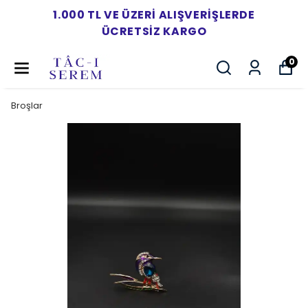
1.000 TL VE ÜZERI ALIŞVERIŞLERDE
ÜCRETSIZ KARGO
0
Broşlar