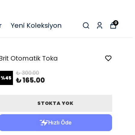
O
0
r
Yeni Koleksiyon
Brit Otomatik Toka
₺ 300.00
%
45
₺ 165.00
STOKTA YOK