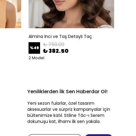
Almina İnci ve Taş Detaylı Taç
Altın A
₺ 750.00
%
49
%
50
₺ 382.50
2 Model
Yeniliklerden İlk Sen Haberdar Ol!
Yeni sezon fularlar, özel tasarım
aksesuarlar ve sürpriz kampanyalar için
bültenimize katıl. Stiline Tâc-ı Serem
dokunuşu kat, ilhamı ilk sen yakala.