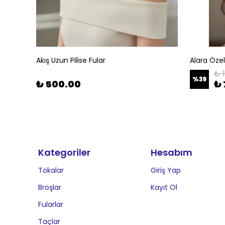
Akış Uzun Pilise Fular
Alara Öze
₺ 
%
39
₺ 500.00
₺ 
Kategoriler
Hesabım
Tokalar
Giriş Yap
Broşlar
Kayıt Ol
Fularlar
Taçlar