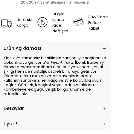
14 gün
3 Ay Vade
Ücretsiz
içinde
Farksız
Kargo
iade
Taksit
değişim
Ürün Açıklaması
Klasik ve zamansız bir stilin en zarif haliyle saçlarınıza
dokunmaya geliyor:
Brit Fiyonk Toka
. İkonik Burberry
ekose deseninden ilham alan bu fiyonk, hem şehirli
şıklığı hem de nostaljik asaleti bir araya getiriyor.
Otomatik toka mekanizması sayesinde pratik
kullanım sunarken, her yaşa ve stile kolaylıkla uyum
sağlar. Gömlek, trençkot veya sade kazaklarla
kombinleyerek güçlü ve şık bir görünüm elde
edebilirsiniz.
Detaylar
Uyarı!