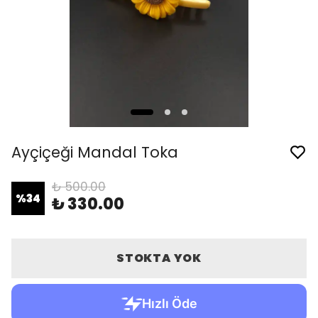
Ayçiçeği Mandal Toka
₺ 500.00
%
34
₺ 330.00
STOKTA YOK