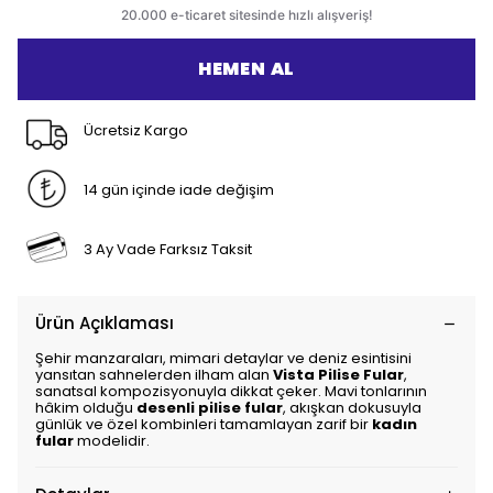
HEMEN AL
Ücretsiz Kargo
14 gün içinde iade değişim
3 Ay Vade Farksız Taksit
Ürün Açıklaması
Şehir manzaraları, mimari detaylar ve deniz esintisini
yansıtan sahnelerden ilham alan
Vista Pilise Fular
,
sanatsal kompozisyonuyla dikkat çeker. Mavi tonlarının
hâkim olduğu
desenli pilise fular
, akışkan dokusuyla
günlük ve özel kombinleri tamamlayan zarif bir
kadın
fular
modelidir.