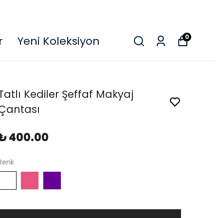
O
0
r
Yeni Koleksiyon
Tatlı Kediler Şeffaf Makyaj
Çantası
₺ 400.00
Renk