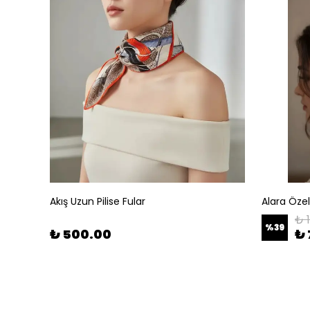
Akış Uzun Pilise Fular
Alara Öze
₺ 
%
39
₺ 500.00
₺ 