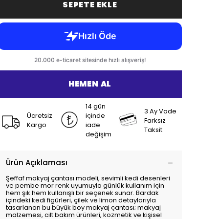
SEPETE EKLE
HEMEN AL
14 gün
3 Ay Vade
Ücretsiz
içinde
Farksız
Kargo
iade
Taksit
değişim
Ürün Açıklaması
Şeffaf makyaj çantası modeli, sevimli kedi desenleri
ve pembe mor renk uyumuyla günlük kullanım için
hem şık hem kullanışlı bir seçenek sunar. Bardak
içindeki kedi figürleri, çilek ve limon detaylarıyla
tasarlanan bu büyük boy makyaj çantası; makyaj
malzemesi, cilt bakım ürünleri, kozmetik ve kişisel