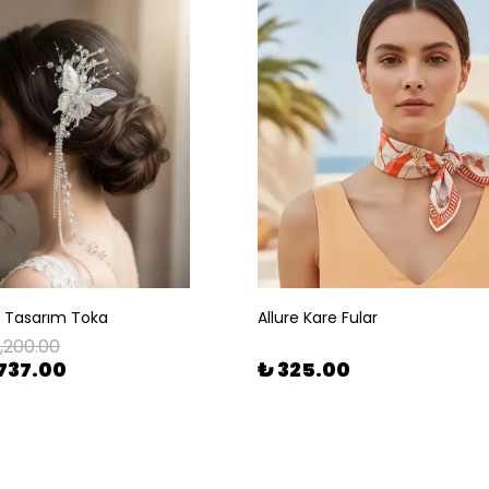
l Tasarım Toka
Allure Kare Fular
1,200.00
737.00
₺ 325.00