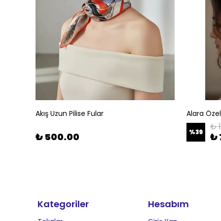
Akış Uzun Pilise Fular
Alara Öze
₺ 
%
39
₺ 500.00
₺ 
Kategoriler
Hesabım