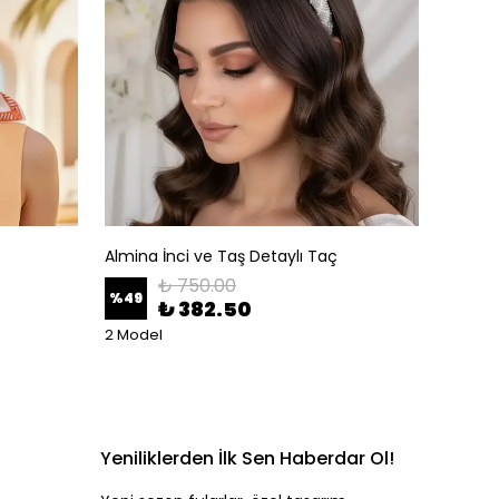
Almina İnci ve Taş Detaylı Taç
Altın A
₺ 750.00
%
49
%
50
₺ 382.50
2 Model
Yeniliklerden İlk Sen Haberdar Ol!