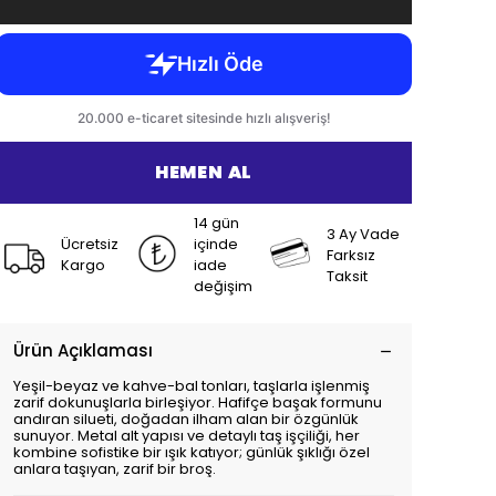
HEMEN AL
14 gün
3 Ay Vade
Ücretsiz
içinde
Farksız
Kargo
iade
Taksit
değişim
Ürün Açıklaması
Yeşil-beyaz ve kahve-bal tonları, taşlarla işlenmiş
zarif dokunuşlarla birleşiyor. Hafifçe başak formunu
andıran silueti, doğadan ilham alan bir özgünlük
sunuyor. Metal alt yapısı ve detaylı taş işçiliği, her
kombine sofistike bir ışık katıyor; günlük şıklığı özel
anlara taşıyan, zarif bir broş.