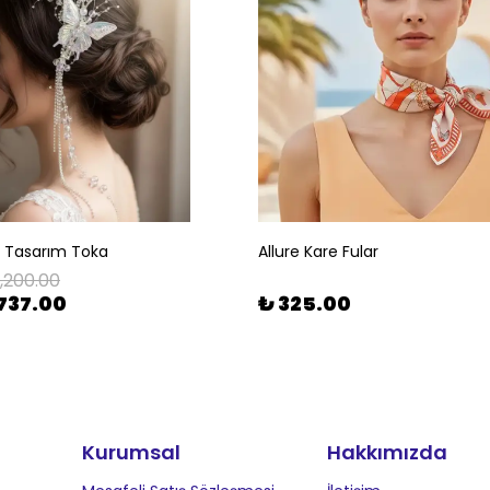
l Tasarım Toka
Allure Kare Fular
1,200.00
737.00
₺ 325.00
Kurumsal
Hakkımızda