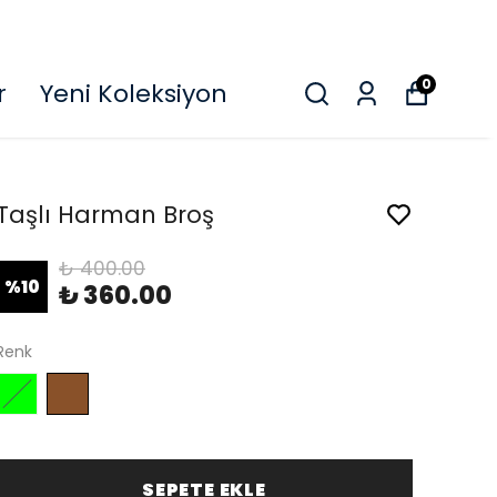
O
0
r
Yeni Koleksiyon
Taşlı Harman Broş
₺ 400.00
%
10
₺ 360.00
Renk
SEPETE EKLE