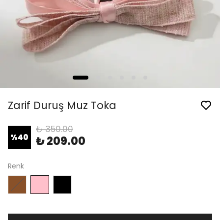
Zarif Duruş Muz Toka
₺ 350.00
%
40
₺ 209.00
Renk