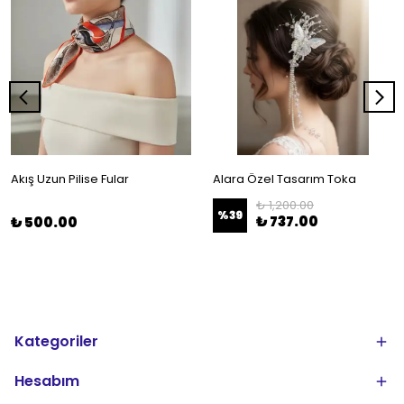
Akış Uzun Pilise Fular
Alara Özel Tasarım Toka
₺ 1,200.00
%
39
₺ 737.00
₺ 500.00
Kategoriler
Hesabım