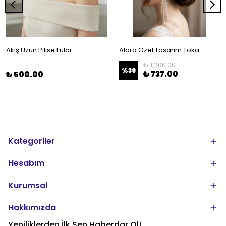
Akış Uzun Pilise Fular
Alara Özel Tasarım Toka
₺ 1,200.00
%
39
₺ 737.00
₺ 500.00
Kategoriler
Hesabım
Kurumsal
Hakkımızda
Yeniliklerden İlk Sen Haberdar Ol!