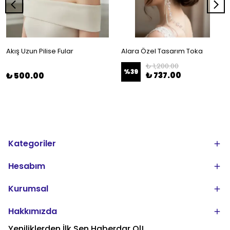
Akış Uzun Pilise Fular
Alara Özel Tasarım Toka
₺ 1,200.00
%
39
₺ 737.00
₺ 500.00
Kategoriler
Hesabım
Kurumsal
Hakkımızda
Yeniliklerden İlk Sen Haberdar Ol!