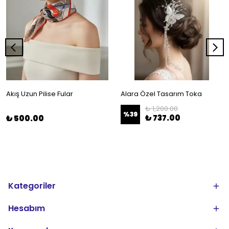
Akış Uzun Pilise Fular
Alara Özel Tasarım Toka
₺ 1,200.00
%
39
₺ 737.00
₺ 500.00
Kategoriler
Hesabım