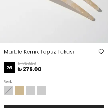
Marble Kemik Topuz Tokası
₺ 300.00
%
8
₺ 275.00
Renk