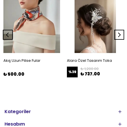
Akış Uzun Pilise Fular
Alara Özel Tasarım Toka
₺ 1,200.00
%
39
₺ 737.00
₺ 500.00
Kategoriler
Hesabım