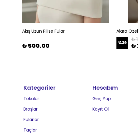
Akış Uzun Pilise Fular
Alara Öze
₺ 
%
39
₺ 500.00
₺ 
Kategoriler
Hesabım
Tokalar
Giriş Yap
Broşlar
Kayıt Ol
Fularlar
Taçlar