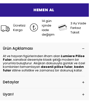
HEMEN AL
14 gün
3 Ay Vade
Ücretsiz
içinde
Farksız
Kargo
iade
Taksit
değişim
Ürün Açıklaması
At ve hayvan figürlerinden ilham alan
Lumiere Pilise
Fular
, sanatsal deseniyle klasik şıklığı modern bir
yorumla buluşturur. Akışkan dokusuyla günlük ve özel
kombinleri tamamlayan
desenli pilise fular
,
kadın
fular
stiline sofistike ve zamansız bir dokunuş katar.
Detaylar
Uyarı!