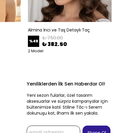
Almina İnci ve Taş Detaylı Taç
Altın A
₺ 750.00
%
49
%
50
₺ 382.50
2 Model
Yeniliklerden İlk Sen Haberdar Ol!
Yeni sezon fularlar, özel tasarım
aksesuarlar ve sürpriz kampanyalar için
bültenimize katıl. Stiline Tâc-ı Serem
dokunuşu kat, ilhamı ilk sen yakala.
Abone Ol