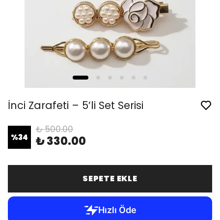
İnci Zarafeti – 5’li Set Serisi
₺ 500.00
%
34
₺ 330.00
SEPETE EKLE