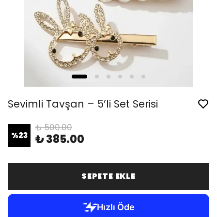
Sevimli Tavşan – 5’li Set Serisi
₺ 500.00
%
23
₺ 385.00
SEPETE EKLE