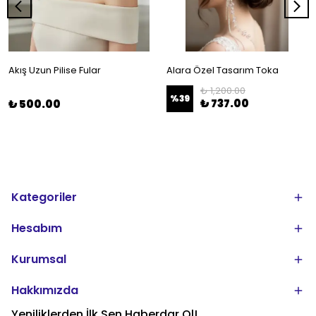
Akış Uzun Pilise Fular
Alara Özel Tasarım Toka
₺ 1,200.00
%
39
₺ 737.00
₺ 500.00
Kategoriler
Hesabım
Kurumsal
Hakkımızda
Yeniliklerden İlk Sen Haberdar Ol!