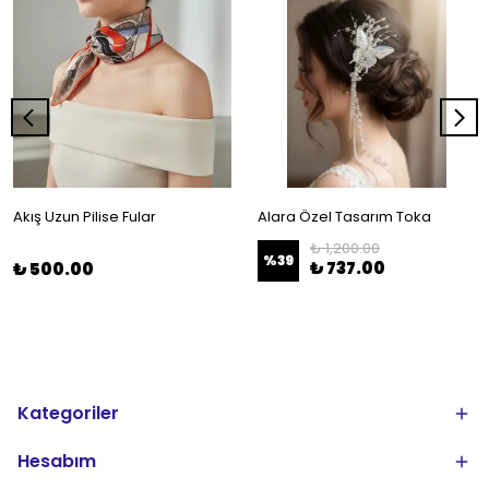
Akış Uzun Pilise Fular
Alara Özel Tasarım Toka
₺ 1,200.00
%
39
₺ 737.00
₺ 500.00
Kategoriler
Hesabım