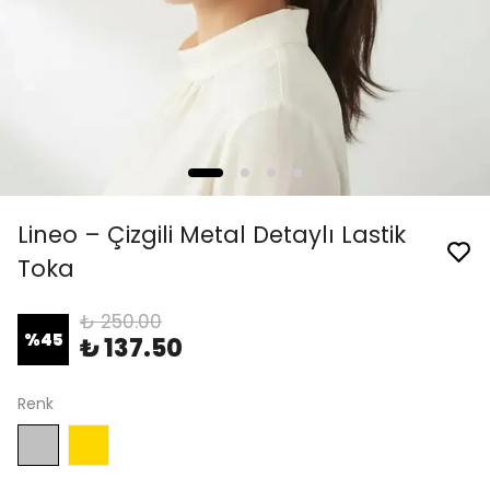
Lineo – Çizgili Metal Detaylı Lastik
Toka
₺ 250.00
%
45
₺ 137.50
Renk