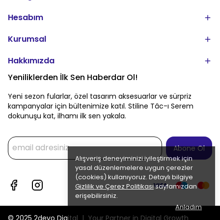
Hesabım
Kurumsal
Hakkımızda
Yeniliklerden İlk Sen Haberdar Ol!
Yeni sezon fularlar, özel tasarım aksesuarlar ve sürpriz
kampanyalar için bültenimize katıl. Stiline Tâc-ı Serem
dokunuşu kat, ilhamı ilk sen yakala.
Abone Ol
Alışveriş deneyiminizi iyileştirmek için
yasal düzenlemelere uygun çerezler
(cookies) kullanıyoruz. Detaylı bilgiye
Gizlilik ve Çerez Politikası
sayfamızdan
erişebilirsiniz.
Anladım
© 2025 2devo Digital | Your Partner in Digital Growth